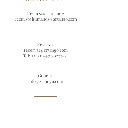
Recursos Humanos
recursoshumanos@srtango.com
Reservas
reservas@srtango.com
Tel:
+54-11-43030233
–34
General
info@srtango.com
Administración
administracion@srtango.com