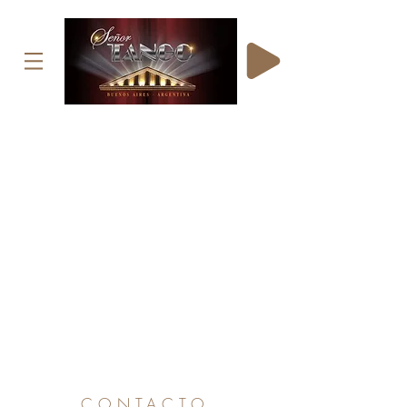
No pudimos encontrar lo que estás
buscando.
Contáctanos o echa un vistazo a
nuestros otros servicios
CONTACTO